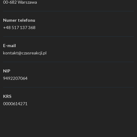
00-682 Warszawa
Numer telefonu
+48 517 137 368
E-mail
kontakt@czasreakcji.pl
NIP
9492207064
KRS
0000614271