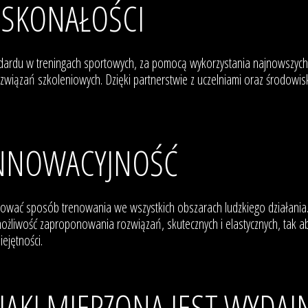
OSKONAŁOŚCI
ardu w treningach sportowych, za pomocą wykorzystania najnowszych, i
rozwiązań szkoleniowych. Dzięki partnerstwie z uczelniami oraz środow
INNOWACYJNOŚĆ
zować sposób trenowania we wszystkich obszarach ludzkiego działania
żliwość zaproponowania rozwiązań, skutecznych i elastycznych, tak a
ejętności.
JAKI MIERZONA JEST WYDA