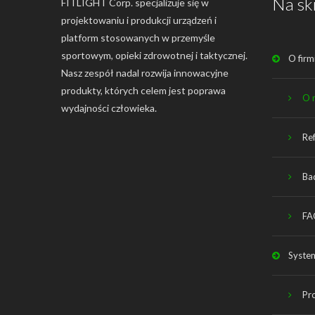
Na sk
FITLIGHT Corp. specjalizuje się w
projektowaniu i produkcji urządzeń i
platform stosowanych w przemyśle
sportowym, opieki zdrowotnej i taktycznej.
O firm
Nasz zespół nadal rozwija innowacyjne
produkty, których celem jest poprawa
O 
wydajności człowieka.
Re
Ba
FA
System
Pr