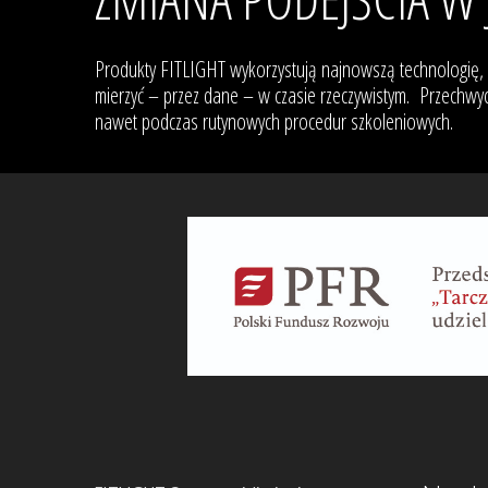
Produkty FITLIGHT wykorzystują najnowszą technologię,
mierzyć – przez dane – w czasie rzeczywistym. Przechwyc
nawet podczas rutynowych procedur szkoleniowych.