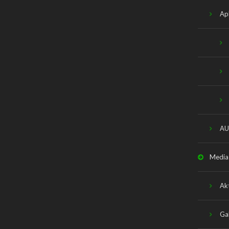
Apl
AU
Media
Ak
Gal