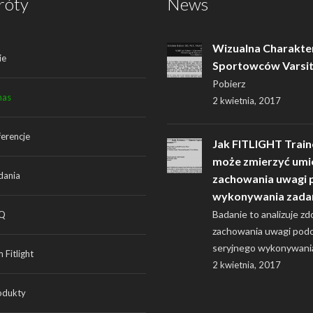
róty
News
Wizualna Charakte
ie
Sportowców Varsi
Pobierz
nas
2 kwietnia, 2017
ferencje
Jak FITLIGHT Train
może zmierzyć umi
dania
zachowania uwagi 
wykonywania zada
Badanie to analizuje zd
Q
zachowania uwagi pod
seryjnego wykonywani
 Fitlight
2 kwietnia, 2017
odukty