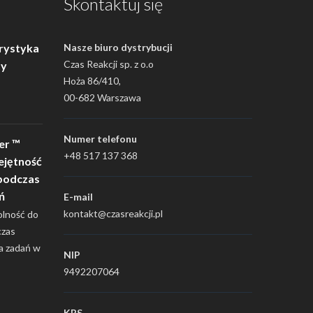
Skontaktuj się
rystyka
Nasze biuro dystrybucji
Czas Reakcji sp. z o.o
ty
Hoża 86/410,
00-682 Warszawa
Numer telefonu
er ™
+48 517 137 368
ejętność
podczas
ń
E-mail
kontakt@czasreakcji.pl
olność do
czas
a zadań w
NIP
9492207064
KRS