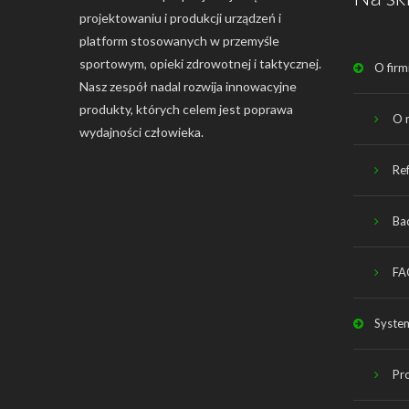
projektowaniu i produkcji urządzeń i
platform stosowanych w przemyśle
sportowym, opieki zdrowotnej i taktycznej.
O firm
Nasz zespół nadal rozwija innowacyjne
produkty, których celem jest poprawa
O 
wydajności człowieka.
Re
Ba
FA
System
Pr