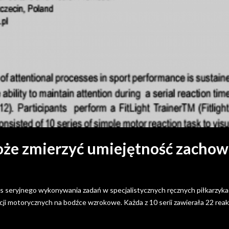
oże zmierzyć umiejętność zachow
s seryjnego wykonywania zadań w specjalistycznych ręcznych piłkarzyka
kcji motorycznych na bodźce wzrokowe. Każda z 10 serii zawierała 22 rea