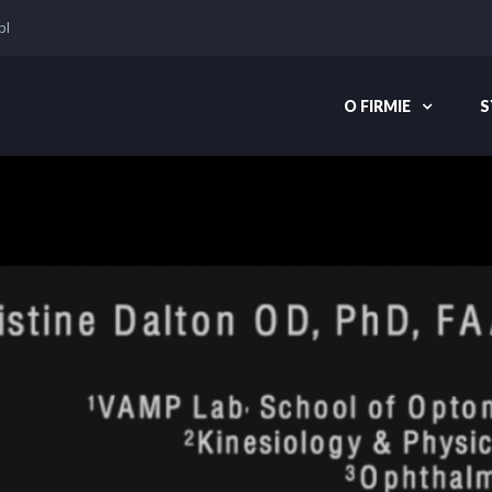
pl
O FIRMIE
S