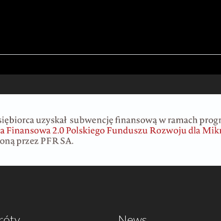
róty
News