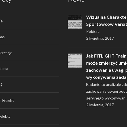
Wizualna Charakte
ie
Sportowców Varsi
Pobierz
nas
2 kwietnia, 2017
ferencje
Jak FITLIGHT Train
może zmierzyć umi
dania
zachowania uwagi 
wykonywania zada
Badanie to analizuje zd
Q
zachowania uwagi pod
seryjnego wykonywani
 Fitlight
2 kwietnia, 2017
odukty