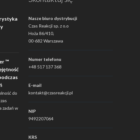
rystyka
Nasze biuro dystrybucji
Czas Reakcji sp. z o.o
ty
Hoża 86/410,
00-682 Warszawa
Numer telefonu
er ™
+48 517 137 368
ejętność
podczas
ń
E-mail
kontakt@czasreakcji.pl
olność do
czas
a zadań w
NIP
9492207064
KRS